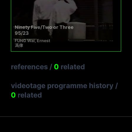
Ninety Five/Two or Three
95/23
FUNG Wai, Ernest
馮偉
references
/
0
related
videotage programme history
/
0
related