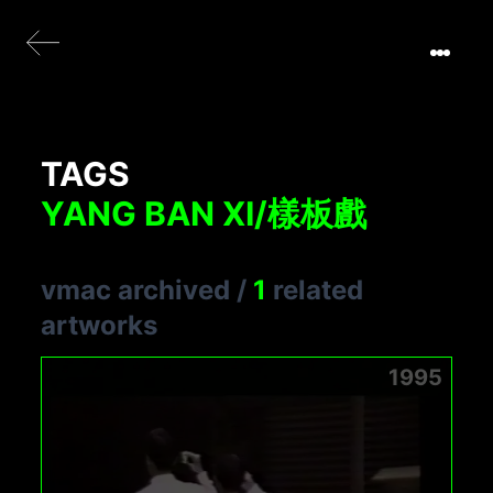
TAGS
YANG BAN XI/樣板戲
vmac archived
/
1
related
artworks
1995