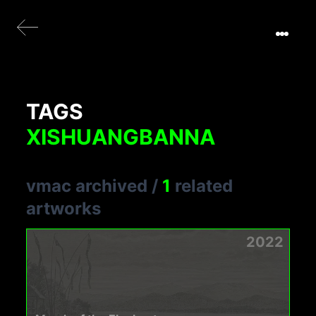
TAGS
XISHUANGBANNA
vmac archived
/
1
related
artworks
2022