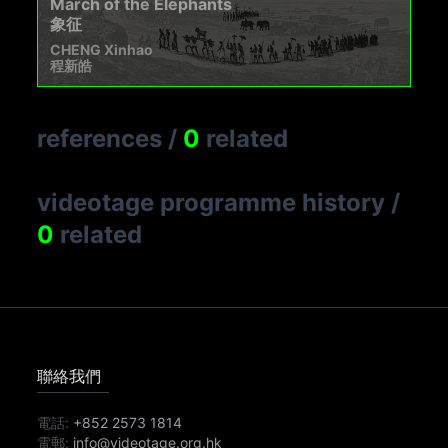
March of the Elephants
象征
CHENG Xinhao
程新皓
references
/
0
related
videotage programme history
/
0
related
聯絡我們
電話:
+852 2573 1814
電郵:
info@videotage.org.hk