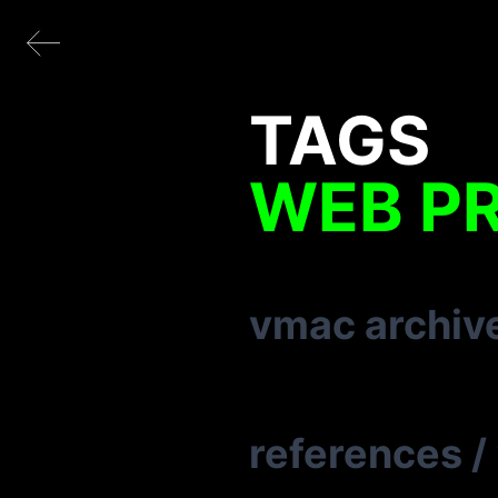
TAGS
WEB P
vmac archiv
references
/