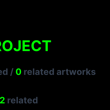
ROJECT
ed
/
0
related artworks
2
related