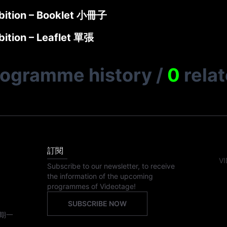
bition – Booklet 小冊子
bition – Leaflet 單張
rogramme history
/
0
rela
訂閱
VI
Subscribe to our newsletter, to receive
the information of the upcoming
programmes of Videotage!
SUBSCRIBE NOW
期一