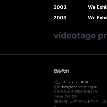
2003
We Exhi
2003
We Exhi
videotage p
聯絡我們
電話:
+852 2573 1814
電郵:
info@videotage.org.hk
香港九龍土瓜灣馬頭角道63號
牛棚藝術村13室
開放時間︰
上午11時
至
下午7時
（星
至五）