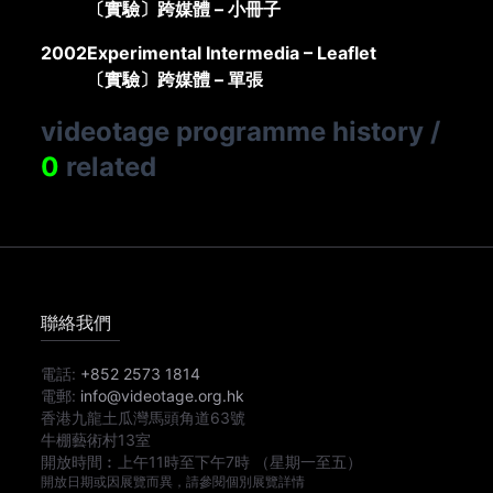
〔實驗〕跨媒體 – 小冊子
2002
Experimental Intermedia – Leaflet
〔實驗〕跨媒體 – 單張
videotage programme history
/
0
related
聯絡我們
電話:
+852 2573 1814
電郵:
info@videotage.org.hk
香港九龍土瓜灣馬頭角道63號
牛棚藝術村13室
開放時間︰
上午11時
至
下午7時
（星期一至五）
開放日期或因展覽而異，請參閱個別展覽詳情