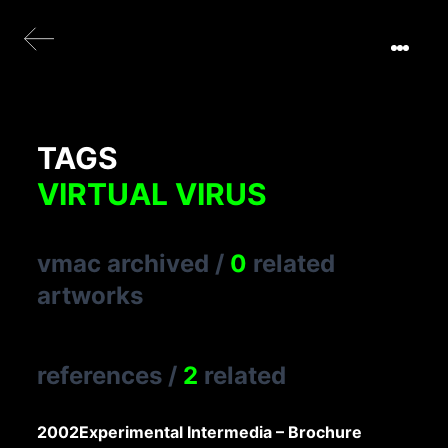
TAGS
VIRTUAL VIRUS
vmac archived
/
0
related
artworks
references
/
2
related
2002
Experimental Intermedia – Brochure