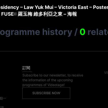
idency – Law Yuk Mui – Victoria East – Poste
FUSE:: 羅玉梅 維多利亞之東 – 海報
rogramme history
/
0
rela
訂閱
VI
Subscribe to our newsletter, to receive
the information of the upcoming
programmes of Videotage!
SUBSCRIBE NOW
期一
詳情