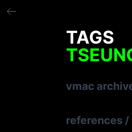
TAGS
TSEUN
vmac archiv
references
/