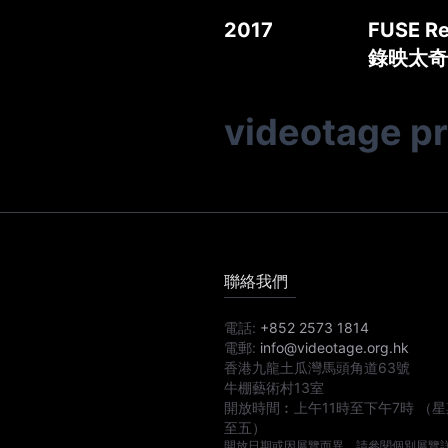
2017
FUSE Res
錄映太奇 
videotage p
聯絡我們
電話:
+852 2573 1814
電郵:
info@videotage.org.hk
香港九龍土瓜灣馬頭角道63號
牛棚藝術村13室
開放時間︰
上午11時
至
下午7時
（星
至五）
開放日期或因展覽而異，請參閱個別展覽