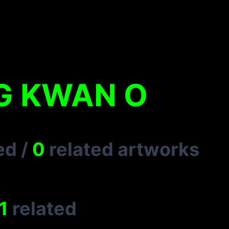
G KWAN O
ed
/
0
related artworks
1
related