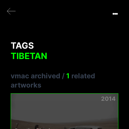
TAGS
TIBETAN
vmac archived
/
1
related
artworks
2014