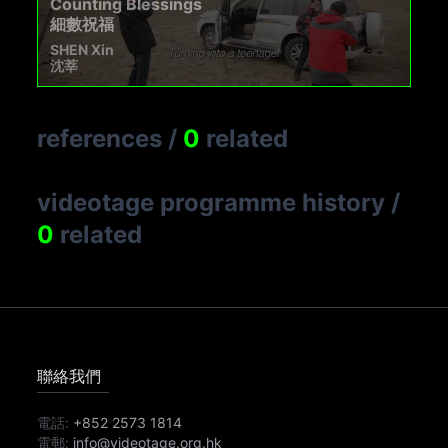
Counting Blessings
細數祝福
SHEN Xin
沈莘
references
/
0
related
videotage programme history
/
0
related
聯絡我們
電話:
+852 2573 1814
電郵:
info@videotage.org.hk