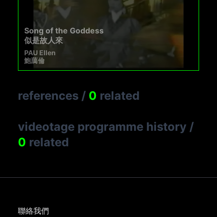
Song of the Goddess
似是故人來
PAU Ellen
鮑藹倫
references
/
0
related
videotage programme history
/
0
related
聯絡我們