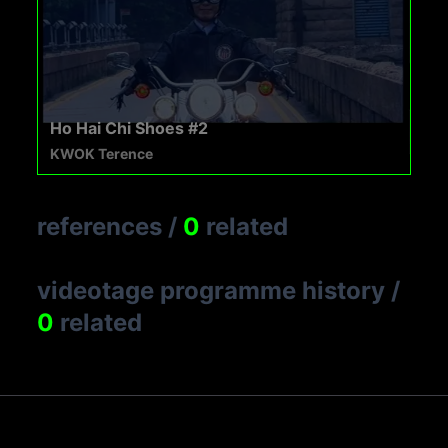
Ho Hai Chi Shoes #2
KWOK Terence
references
/
0
related
videotage programme history
/
0
related