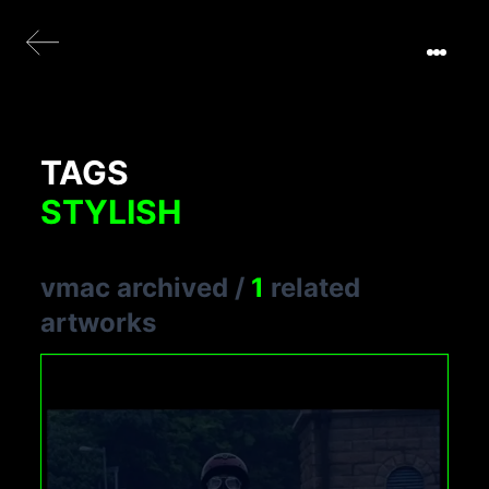
TAGS
STYLISH
vmac archived
/
1
related
artworks