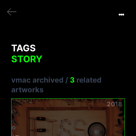
TAGS
STORY
vmac archived
/
3
related
artworks
2018