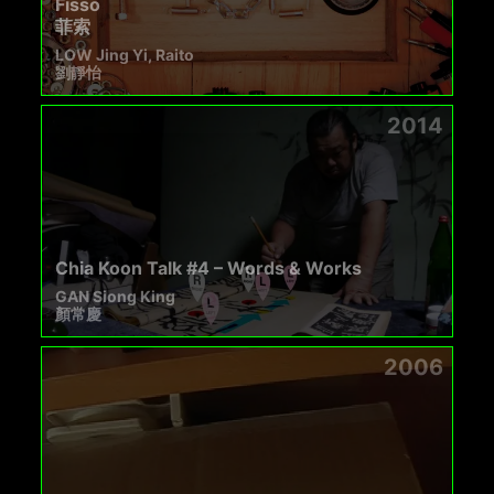
Fisso
菲索
LOW Jing Yi, Raito
劉靜怡
2014
Chia Koon Talk #4 – Words & Works
GAN Siong King
顏常慶
2006