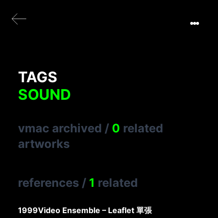
TAGS
SOUND
vmac archived
/
0
related
artworks
references
/
1
related
1999
Video Ensemble – Leaflet 單張