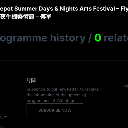
Depot Summer Days & Nights Arts Festival – Fl
夜牛棚藝術節 – 傳單
rogramme history
/
0
rela
訂閱
VI
Subscribe to our newsletter, to receive
the information of the upcoming
programmes of Videotage!
SUBSCRIBE NOW
期一
詳情