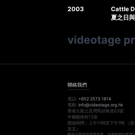
2003
Cattle 
夏之日與
videotage p
聯絡我們
電話:
+852 2573 1814
電郵:
info@videotage.org.hk
香港九龍土瓜灣馬頭角道63號
牛棚藝術村13室
開放時間︰
上午11時
至
下午7時
（星
至五）
開放日期或因展覽而異，請參閱個別展覽