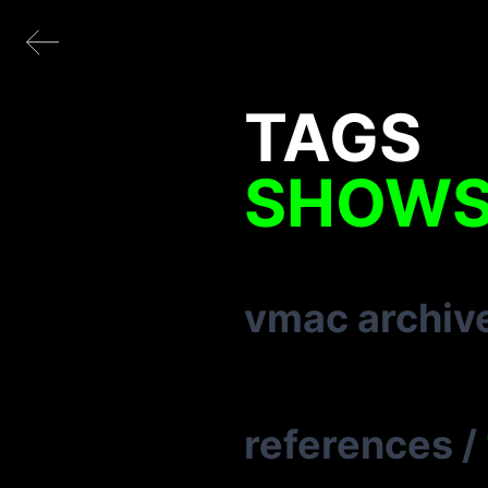
TAGS
SHOW
vmac archiv
references
/