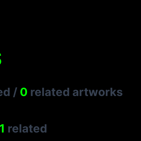
S
ed
/
0
related artworks
1
related