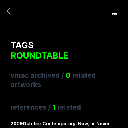
TAGS
ROUNDTABLE
vmac archived
/
0
related
artworks
references
/
1
related
2009
October Contemporary: Now, or Never