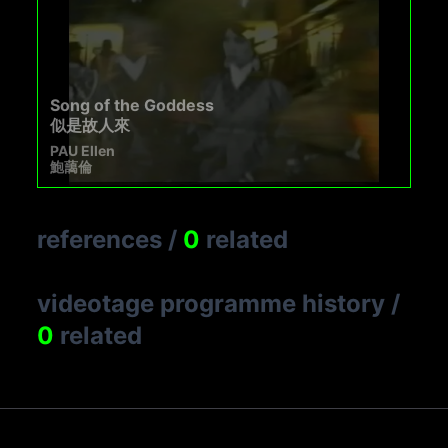
Song of the Goddess
似是故人來
PAU Ellen
鮑藹倫
references
/
0
related
videotage programme history
/
0
related