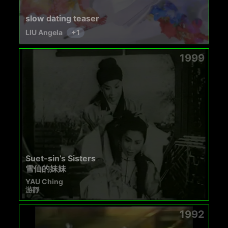
slow dating teaser
LIU Angela
+
1
1999
Suet-sin’s Sisters
雪仙的妹妹
YAU Ching
游靜
1992