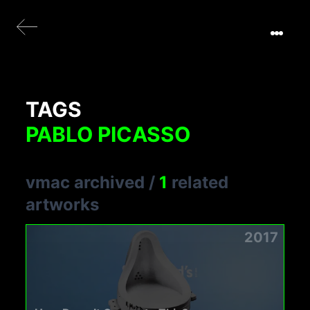
TAGS
PABLO PICASSO
vmac archived
/
1
related
artworks
2017