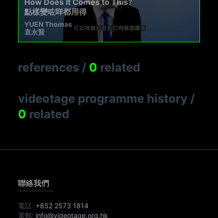
How Does It Comes to This?
點樣變咗咩都用得
YUEN Thomas
袁永賢
references
/
0
related
videotage programme history
/
0
related
聯絡我們
電話:
+852 2573 1814
電郵:
info@videotage.org.hk