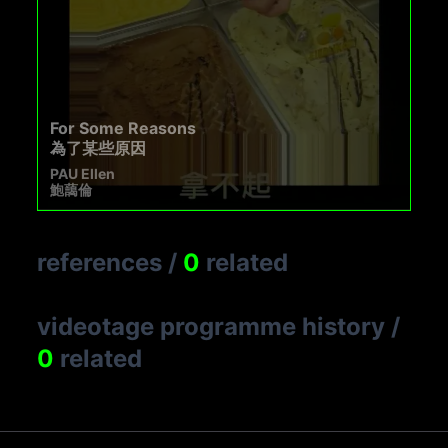
For Some Reasons
為了某些原因
PAU Ellen
鮑藹倫
references
/
0
related
videotage programme history
/
0
related