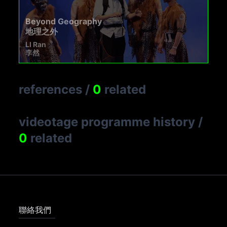
Beyond Geography
地理之外
LI Ran
李然
references
/
0
related
videotage programme history
/
0
related
聯絡我們