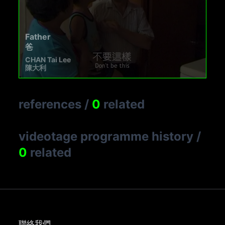
Father
爸
CHAN Tai Lee
陳大利
references
/
0
related
videotage programme history
/
0
related
聯絡我們