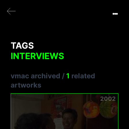
TAGS
INTERVIEWS
vmac archived
/
1
related
artworks
2002