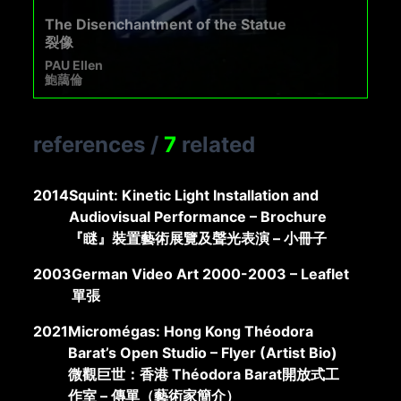
The Disenchantment of the Statue
裂像
PAU Ellen
鮑藹倫
references
/
7
related
2014
Squint: Kinetic Light Installation and
Audiovisual Performance – Brochure
『瞇』裝置藝術展覽及聲光表演 – 小冊子
2003
German Video Art 2000-2003 – Leaflet
單張
2021
Micromégas: Hong Kong Théodora
Barat’s Open Studio – Flyer (Artist Bio)
微觀巨世：香港 Théodora Barat開放式工
作室 – 傳單（藝術家簡介）