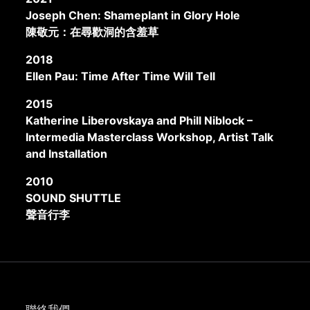
Joseph Chen: Shameplant in Glory Hole
陳敬元：在尋歡洞的含羞草
2018
Ellen Pau: Time After Time Will Tell
2015
Katherine Liberovskaya and Phill Niblock –
Intermedia Masterclass Workshop, Artist Talk
and Installation
2010
SOUND SHUTTLE
聲音行李
聯絡我們