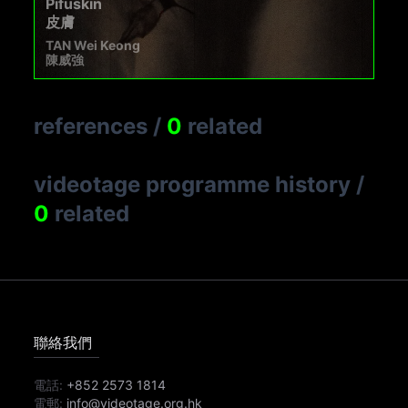
Pifuskin
皮膚
TAN Wei Keong
陳威強
references
/
0
related
videotage programme history
/
0
related
聯絡我們
電話:
+852 2573 1814
電郵:
info@videotage.org.hk