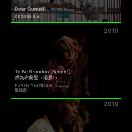
Dear Samuel
CROSSE Rob
2019
To Be Brandon (Scene1)
成為布蘭登（場景1）
PUN Ho Yan Nicole
潘浩欣
2019