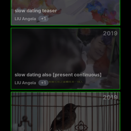
slow dating teaser
LIU Angela
+
1
2019
slow dating also [present continuous]
LIU Angela
+
1
2019