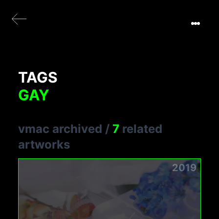
TAGS
GAY
vmac archived
/
7
related
artworks
2019