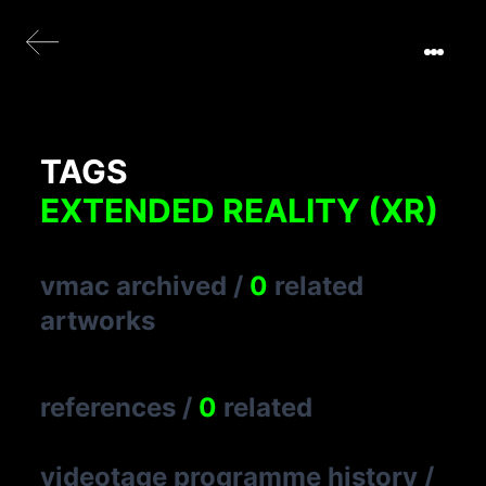
TAGS
EXTENDED REALITY (XR)
vmac archived
/
0
related
artworks
references
/
0
related
videotage programme history
/