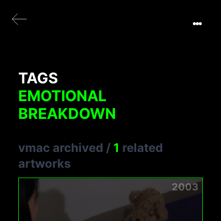
TAGS
EMOTIONAL
BREAKDOWN
vmac archived
/
1
related
artworks
2003