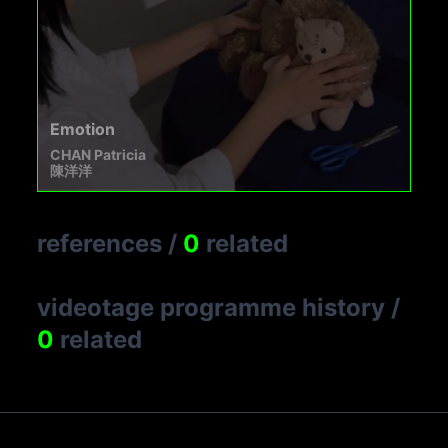
Emotion
CHAN Patricia
陳洋洋
references
/
0
related
videotage programme history
/
0
related