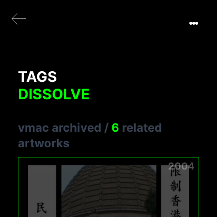
TAGS
DISSOLVE
vmac archived
/
6
related
artworks
2004