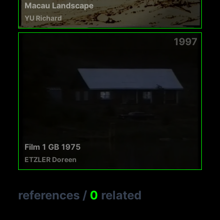
Macau Landscape
YU Richard
1997
Film 1 GB 1975
ETZLER Doreen
references
/
0
related