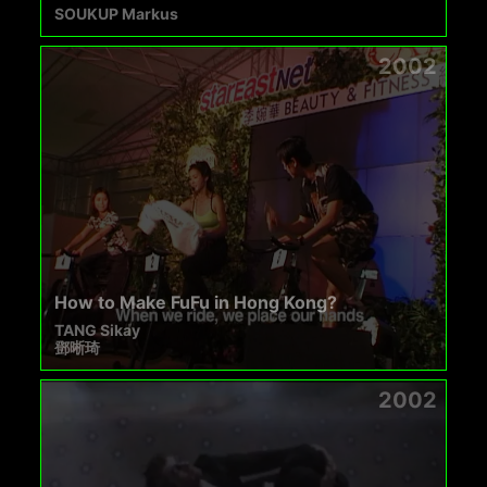
SOUKUP Markus
2002
How to Make FuFu in Hong Kong?
TANG Sikay
鄧晰琦
2002