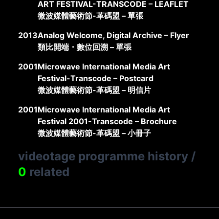
ART FESTIVAL-TRANSCODE – LEAFLET
微波媒體藝術節-革碼盟 – 單張
2013
Analog Welcome, Digital Archive – Flyer
類比開端・數位回溯 – 單張
2001
Microwave International Media Art
Festival-Transcode – Postcard
微波媒體藝術節-革碼盟 – 明信片
2001
Microwave International Media Art
Festival 2001-Transcode – Brochure
微波媒體藝術節-革碼盟 – 小冊子
videotage programme history
/
0
related