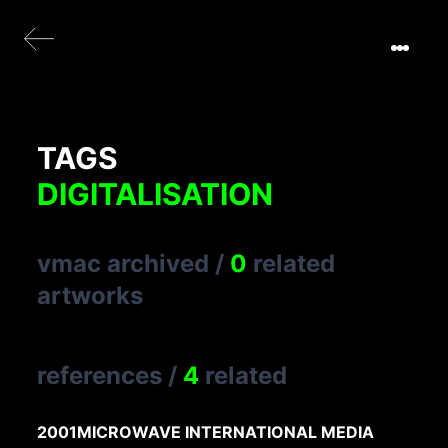
TAGS
DIGITALISATION
vmac archived
/
0
related
artworks
references
/
4
related
2001
MICROWAVE INTERNATIONAL MEDIA