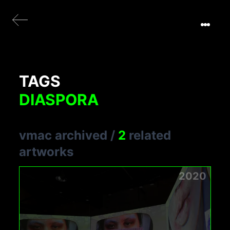
TAGS
DIASPORA
vmac archived
/
2
related
artworks
2020