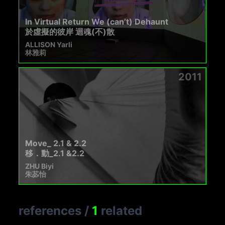
In Virtual Return We (can’t) Dehaunt
於虛擬的彼岸 迴魂(不)散
ALLISON Yarli
林雅莉
2011
Move_ 2.1 & 2.2
移．動_2.1 &2.2
ZHU Biyi
朱苾怡
references
/
1
related