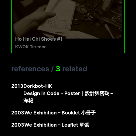
Ho Hai Chi Shoes #1
KWOK Terence
references
/
3
related
2013
Dorkbot-HK
Design in Code – Poster｜設計與密碼 –
海報
2003
We Exhibition – Booklet 小冊子
2003
We Exhibition – Leaflet 單張