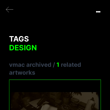
TAGS
DESIGN
vmac archived
/
1
related
artworks