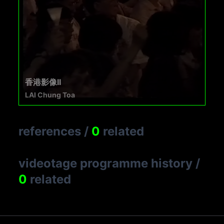
香港影像II
LAI Chung Toa
references
/
0
related
videotage programme history
/
0
related