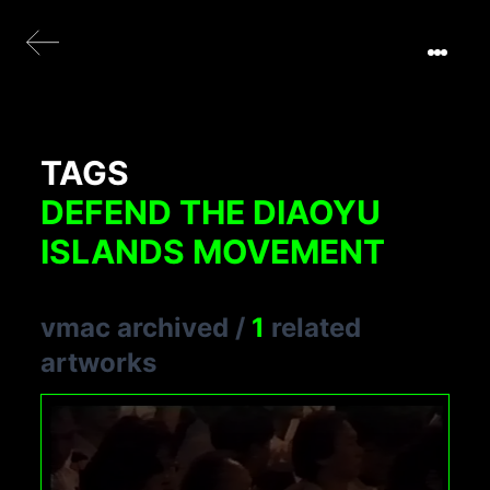
TAGS
DEFEND THE DIAOYU
ISLANDS MOVEMENT
vmac archived
/
1
related
artworks