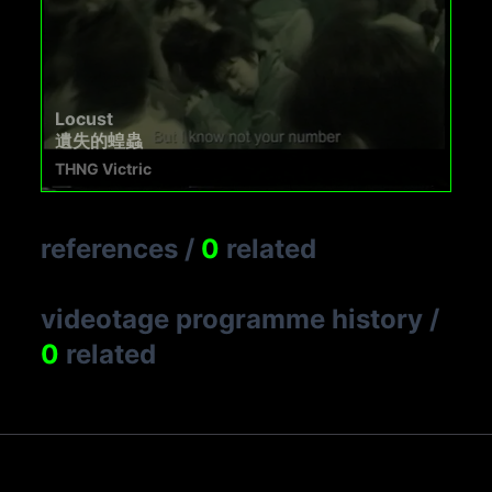
Locust
遺失的蝗蟲
THNG Victric
references
/
0
related
videotage programme history
/
0
related