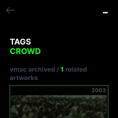
TAGS
CROWD
vmac archived
/
1
related
artworks
2003