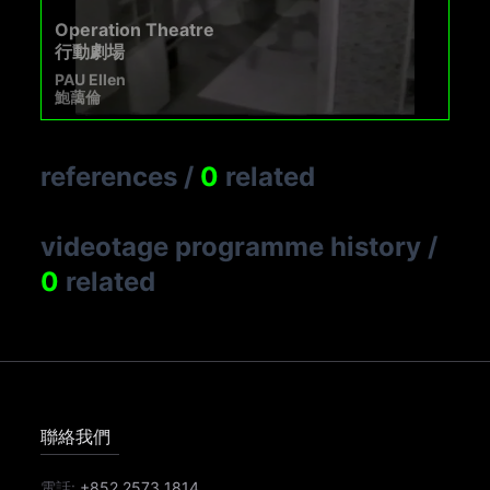
Operation Theatre
行動劇場
PAU Ellen
鮑藹倫
references
/
0
related
videotage programme history
/
0
related
聯絡我們
電話:
+852 2573 1814