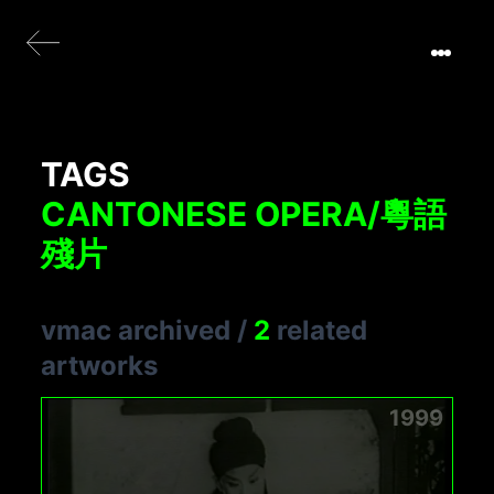
TAGS
CANTONESE OPERA/粵語
殘片
vmac archived
/
2
related
artworks
1999