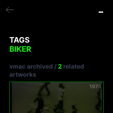
TAGS
BIKER
vmac archived
/
2
related
artworks
1978