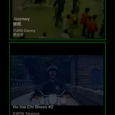
Journey
旅程
YUNG Danny
榮念曾
Ho Hai Chi Shoes #2
KWOK Terence