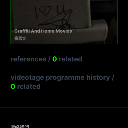
Graffiti And Home Movies
張國文
references
/
0
related
videotage programme history
/
0
related
聯絡我們