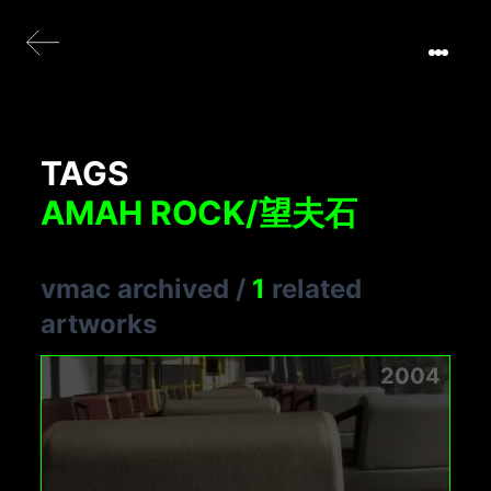
TAGS
AMAH ROCK/望夫石
vmac archived
/
1
related
artworks
2004