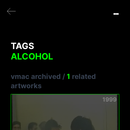
TAGS
ALCOHOL
vmac archived
/
1
related
artworks
1999