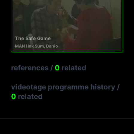
The Safe Game
MAN Hok Sum, Danio
references
/
0
related
videotage programme history
/
0
related