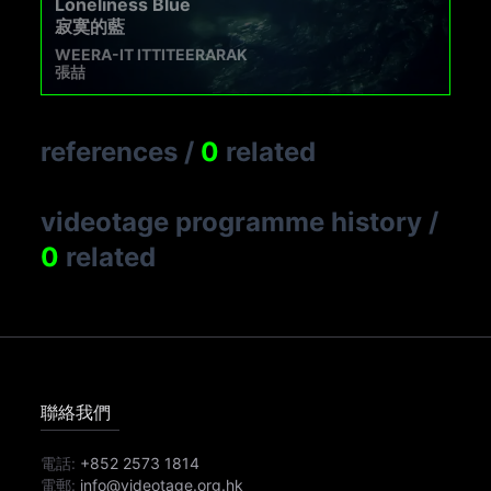
Loneliness Blue
寂寞的藍
WEERA-IT ITTITEERARAK
張喆
references
/
0
related
videotage programme history
/
0
related
聯絡我們
電話:
+852 2573 1814
電郵:
info@videotage.org.hk