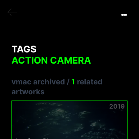
TAGS
ACTION CAMERA
vmac archived
/
1
related
artworks
2019