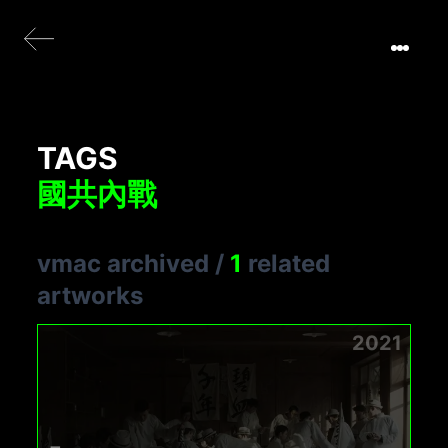
TAGS
國共內戰
vmac archived
/
1
related
artworks
2021