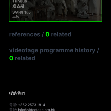
Tungus
通古斯
WANG Tuo
王拓
references
/
0
related
videotage programme history
/
0
related
聯絡我們
電話:
+852 2573 1814
電郵:
info@videotage.org.hk