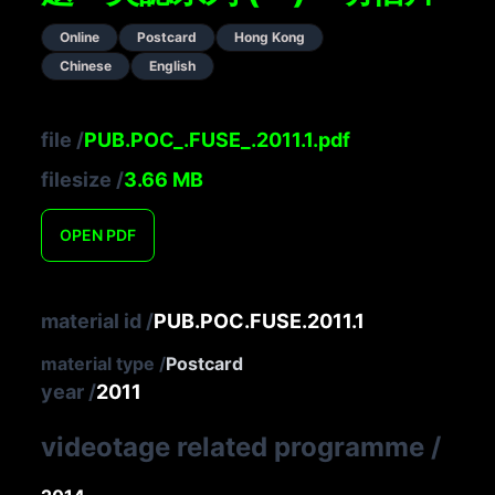
Online
Postcard
Hong Kong
Chinese
English
file
/
PUB.POC_.FUSE_.2011.1.pdf
filesize
/
3.66
MB
OPEN
PDF
material id
/
PUB.POC.FUSE.2011.1
material type
/
Postcard
year
/
2011
videotage related programme
/