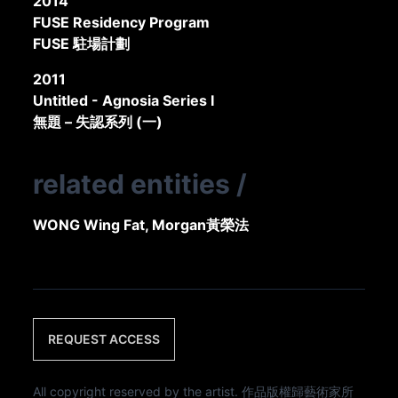
2014
FUSE Residency Program
FUSE 駐場計劃
2011
Untitled - Agnosia Series I
無題 – 失認系列 (一)
related entities
/
WONG Wing Fat, Morgan
黃榮法
REQUEST ACCESS
All copyright reserved by the artist. 作品版權歸藝術家所