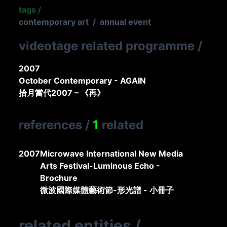
tags
/
contemporary art
/
annual event
videotage related programme
/
2007
October Contemporary - AGAIN
拾月當代2007 – 《再》
references
/
1
related
2007
Microwave International New Media
Arts Festival-Luminous Echo -
Brochure
微波國際媒體藝術節-形光譜 - 小冊子
related entities
/