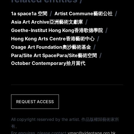
/
/
1a space
1a 空間
Artist Commune
藝術公社
/
Asia Art Archive
亞洲藝術文獻庫
/
Goethe-Institut Hong Kong
香港歌德學院
/
Hong Kong Arts Centre
香港藝術中心
/
Osage Art Foundation
奧沙藝術基金
/
Para/Site Art Space
Para/Site藝術空間
October Contemporary
拾月當代
REQUEST ACCESS
All copyright reserved by the artist. 作品版權歸藝術家所
有。
For enquires, please contact
vmac@videotage.org.hk