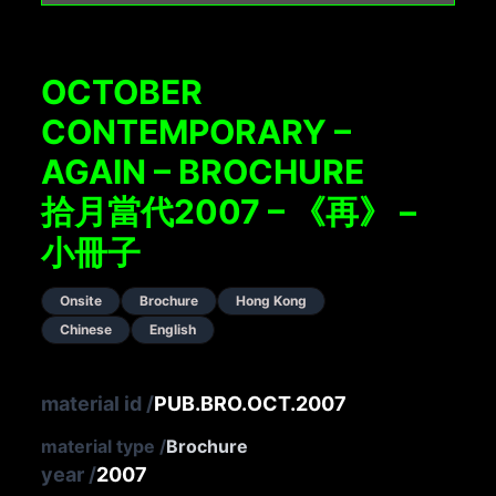
OCTOBER
CONTEMPORARY –
AGAIN – BROCHURE
拾月當代2007 – 《再》 –
小冊子
Onsite
Brochure
Hong Kong
Chinese
English
material id
/
PUB.BRO.OCT.2007
material type
/
Brochure
year
/
2007