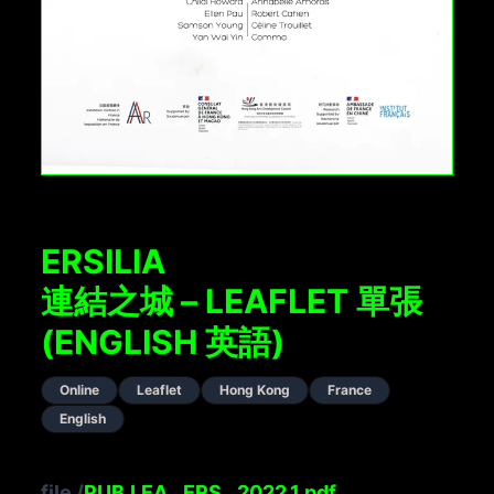
ERSILIA
連結之城 – LEAFLET 單張
(ENGLISH 英語)
Online
Leaflet
Hong Kong
France
English
file
/
PUB.LEA_.ERS_.2022.1.pdf