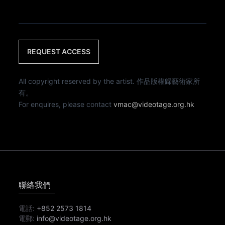
REQUEST ACCESS
All copyright reserved by the artist. 作品版權歸藝術家所
有。
For enquires, please contact
vmac@videotage.org.hk
聯絡我們
電話:
+852 2573 1814
電郵:
info@videotage.org.hk