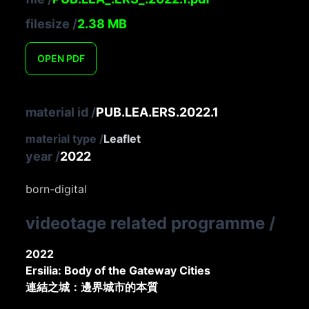
filesize
/
2.38
MB
OPEN
PDF
material id
/
PUB.LEA.ERS.2022.1
material type
/
Leaflet
year
/
2022
born-digital
videotage related programme
/
2022
Ersilia: Body of the Gateway Cities
連結之城：邊界城市的本質