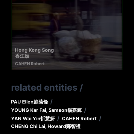
Hong Kong Song
香江頌
CAHEN Robert
related entities
/
/
PAU Ellen
鮑藹倫
/
YOUNG Kar Fai, Samson
楊嘉輝
/
/
YAN Wai Yin
忻慧妍
CAHEN Robert
CHENG Chi Lai, Howard
鄭智禮