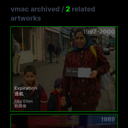
vmac archived
/
2
related
artworks
1997-2000
Expiration
過氣
PAU Ellen
鮑藹倫
1989