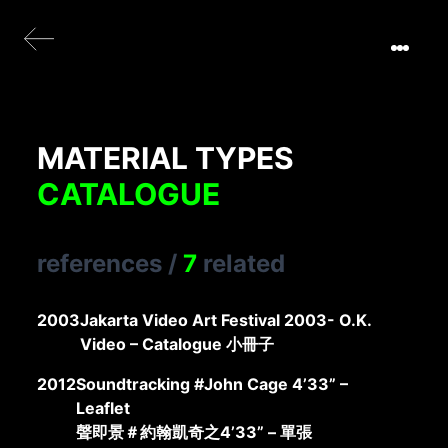
MATERIAL TYPES
CATALOGUE
references
/
7
related
2003
Jakarta Video Art Festival 2003- O.K.
Video – Catalogue 小冊子
2012
Soundtracking #John Cage 4’33” –
Leaflet
聲即景＃約翰凱奇之4’33” – 單張