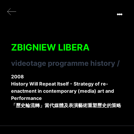
ZBIGNIEW LIBERA
videotage programme history
/
2008
History Will Repeat Itself - Strategy of re-
enactment in contemporary (media) art and
Performance
「歷史輪流轉」當代媒體及表演藝術重塑歷史的策略