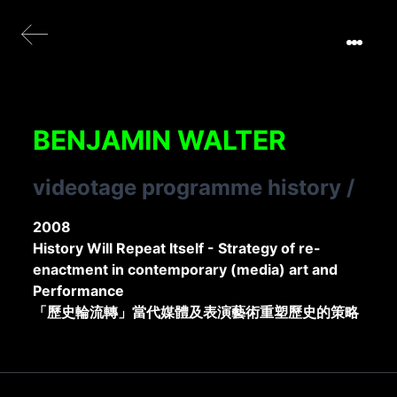
BENJAMIN WALTER
videotage programme history
/
2008
History Will Repeat Itself - Strategy of re-
enactment in contemporary (media) art and
Performance
「歷史輪流轉」當代媒體及表演藝術重塑歷史的策略