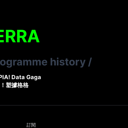
ERRA
rogramme history
/
IA! Data Gaga
！塑據格格
訂閱