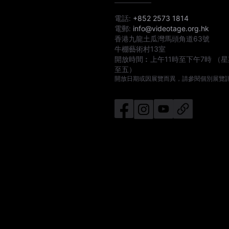
電話:
+852 2573 1814
電郵:
info@videotage.org.hk
香港九龍土瓜灣馬頭角道63號
牛棚藝術村13室
開放時間︰
上午11時
至
下午7時
（星
至五）
開放日期或因展覽而異，請參閱個別展覽