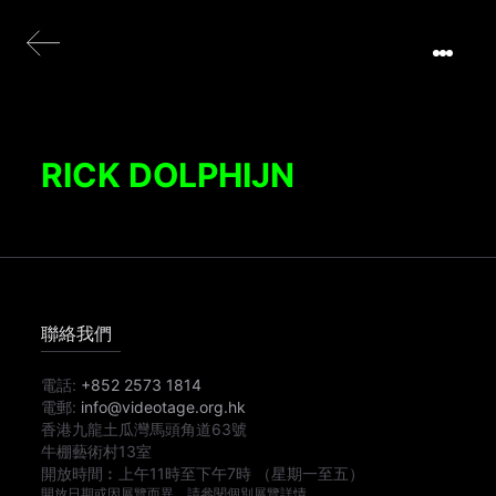
RICK DOLPHIJN
聯絡我們
電話:
+852 2573 1814
電郵:
info@videotage.org.hk
香港九龍土瓜灣馬頭角道63號
牛棚藝術村13室
開放時間︰
上午11時
至
下午7時
（星期一至五）
開放日期或因展覽而異，請參閱個別展覽詳情