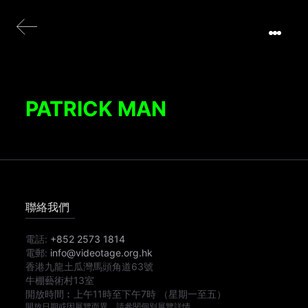
PATRICK MAN
聯絡我們
電話:
+852 2573 1814
電郵:
info@videotage.org.hk
香港九龍土瓜灣馬頭角道63號
牛棚藝術村13室
開放時間︰
上午11時
至
下午7時
（星期一至五）
開放日期或因展覽而異，請參閱個別展覽詳情