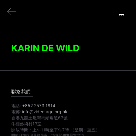
KARIN DE WILD
聯絡我們
電話:
+852 2573 1814
電郵:
info@videotage.org.hk
香港九龍土瓜灣馬頭角道63號
牛棚藝術村13室
開放時間︰
上午11時
至
下午7時
（星期一至五）
開放日期或因展覽而異，請參閱個別展覽詳情