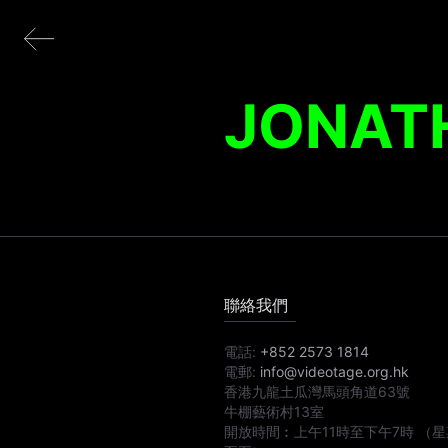
JONATH
聯絡我們
電話:
+852 2573 1814
電郵:
info@videotage.org.hk
香港九龍土瓜灣馬頭角道63號
牛棚藝術村13室
開放時間︰
上午11時
至
下午7時
（星