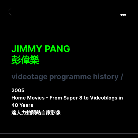
JIMMY PANG
彭偉樂
videotage programme history
/
2005
Home Movies - From Super 8 to Videoblogs in
40 Years
達人力拍鬧熱自家影像