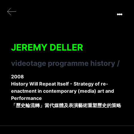
JEREMY DELLER
videotage programme history
/
2008
History Will Repeat Itself - Strategy of re-
enactment in contemporary (media) art and
Performance
「歷史輪流轉」當代媒體及表演藝術重塑歷史的策略