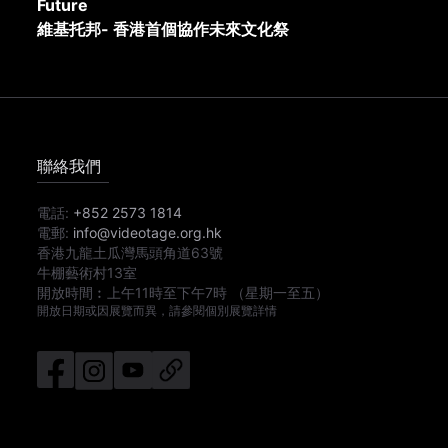
Future
維基托邦- 香港首個協作未來文化祭
聯絡我們
電話:
+852 2573 1814
電郵:
info@videotage.org.hk
香港九龍土瓜灣馬頭角道63號
牛棚藝術村13室
開放時間︰
上午11時
至
下午7時
（星期一至五）
開放日期或因展覽而異，請參閱個別展覽詳情