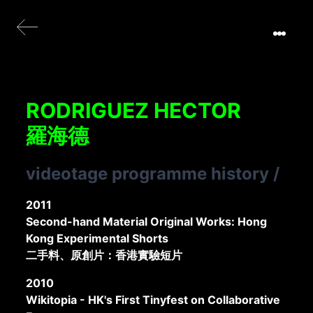
RODRIGUEZ HECTOR
羅海德
videotage programme history
/
2011
Second-hand Material Original Works: Hong
Kong Experimental Shorts
二手料、原創片：香港實驗短片
2010
Wikitopia - HK's First Tinyfest on Collaborative