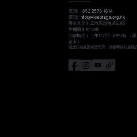
電話:
+852 2573 1814
電郵:
info@videotage.org.hk
香港九龍土瓜灣馬頭角道63號
牛棚藝術村13室
開放時間︰
上午11時
至
下午7時
（星
至五）
開放日期或因展覽而異，請參閱個別展覽