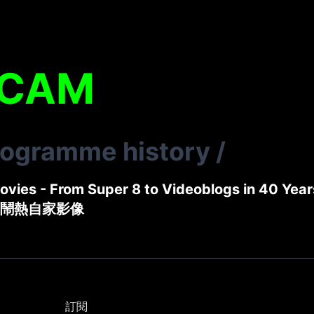
YCAM
rogramme history
/
vies - From Super 8 to Videoblogs in 40 Year
鬧熱自家影像
訂閱