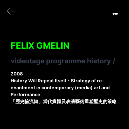
FELIX GMELIN
videotage programme history
/
2008
History Will Repeat Itself - Strategy of re-
enactment in contemporary (media) art and
Performance
「歷史輪流轉」當代媒體及表演藝術重塑歷史的策略